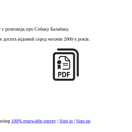
є розповідь про Собаку Балабаку.
е досить відомий серед читачів 2000-х років.
using
100% renewable energy
|
Sign in
|
Sign up