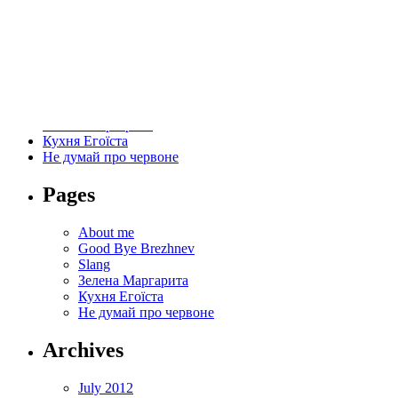
Svitlana Pyrkalo
Svitlana Pyrkalo's columns and reviews
Home
About me
Good Bye Brezhnev
Slang
Зелена Маргарита
Кухня Егоїста
Не думай про червоне
Pages
About me
Good Bye Brezhnev
Slang
Зелена Маргарита
Кухня Егоїста
Не думай про червоне
Archives
July 2012